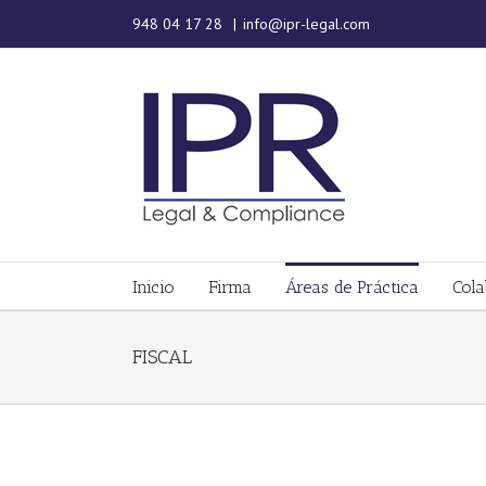
948 04 17 28
|
info@ipr-legal.com
Inicio
Firma
Áreas de Práctica
Cola
FISCAL